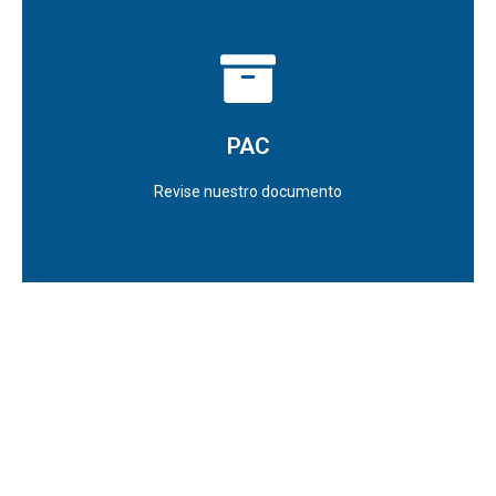
Haz clic aquí
PAC
PAC
2025
Revise nuestro documento