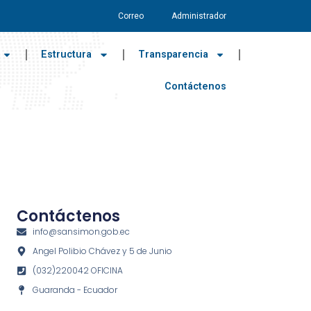
Correo
Administrador
Estructura
Transparencia
Contáctenos
Contáctenos
info@sansimon.gob.ec
Angel Polibio Chávez y 5 de Junio
(032)220042 OFICINA
Guaranda - Ecuador