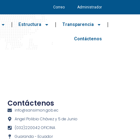
Correo
Administrador
Estructura
Transparencia
Contáctenos
Contáctenos
info@sansimon.gob.ec
Angel Polibio Chávez y 5 de Junio
(032)220042 OFICINA
Guaranda - Ecuador